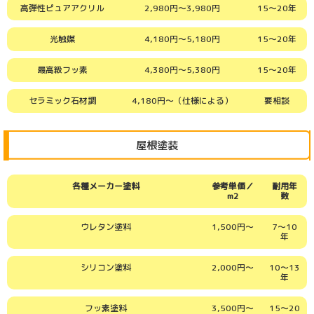
高弾性ピュアアクリル
2,980円～3,980円
15～20年
光触媒
4,180円～5,180円
15～20年
最高級フッ素
4,380円～5,380円
15～20年
セラミック石材調
4,180円～（仕様による）
要相談
屋根塗装
各種メーカー塗料
参考単価／
耐用年
m2
数
ウレタン塗料
1,500円～
7～10
年
シリコン塗料
2,000円～
10～13
年
フッ素塗料
3,500円～
15～20