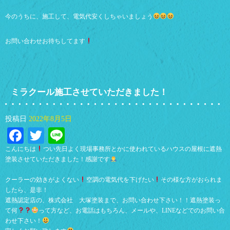
今のうちに、施工して、電気代安くしちゃいましょう
お問い合わせお待ちしてます
ミラクール施工させていただきました！
投稿日
2022年8月5日
Facebook
Twitter
Line
こんにちは
つい先日よく現場事務所とかに使われているハウスの屋根に遮熱
塗装させていただきました！感謝です
クーラーの効きがよくない
空調の電気代を下げたい
その様な方がおられま
したら、是非！
遮熱認定店の、株式会社 大塚塗装まで、お問い合わせ下さい！！遮熱塗装っ
て何
って方など、お電話はもちろん、メールや、LINEなどでのお問い合
わせ下さい！