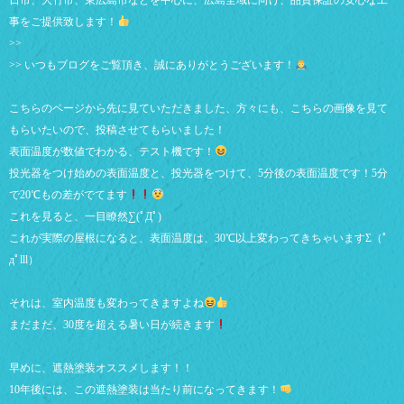
日市、大竹市、東広島市などを中心に、広島全域に向け、品質保証の安心な工
事をご提供致します！
>>
>> いつもブログをご覧頂き、誠にありがとうございます！
こちらのページから先に見ていただきました、方々にも、こちらの画像を見て
もらいたいので、投稿させてもらいました！
表面温度が数値でわかる、テスト機です！
投光器をつけ始めの表面温度と、投光器をつけて、5分後の表面温度です！5分
で20℃もの差がでてます
これを見ると、一目瞭然∑(ﾟДﾟ)
これが実際の屋根になると、表面温度は、30℃以上変わってきちゃいますΣ（ﾟ
дﾟlll）
それは、室内温度も変わってきますよね
まだまだ、30度を超える暑い日が続きます
早めに、遮熱塗装オススメします！！
10年後には、この遮熱塗装は当たり前になってきます！