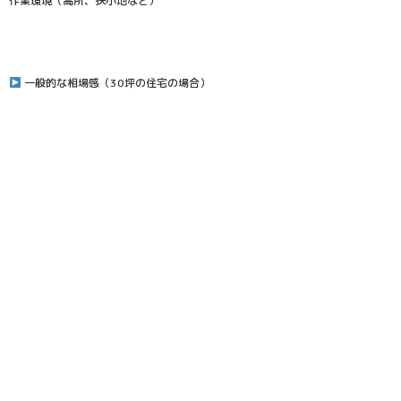
作業環境（高所、狭小地など）
一般的な相場感（30坪の住宅の場合）