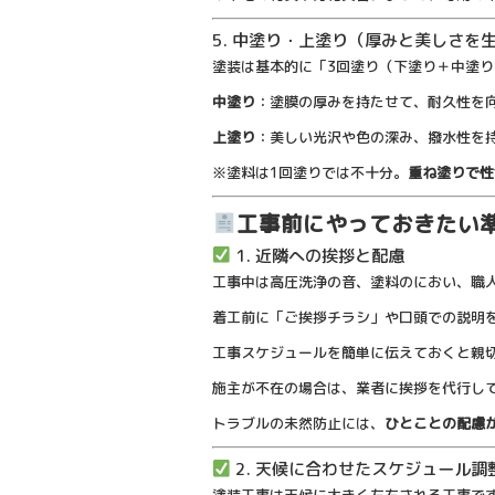
5. 中塗り・上塗り（厚みと美しさを
塗装は基本的に「3回塗り（下塗り＋中塗
中塗り
：塗膜の厚みを持たせて、耐久性を
上塗り
：美しい光沢や色の深み、撥水性を
※塗料は1回塗りでは不十分。
重ね塗りで性
工事前にやっておきたい
1. 近隣への挨拶と配慮
工事中は高圧洗浄の音、塗料のにおい、職
着工前に「ご挨拶チラシ」や口頭での説明
工事スケジュールを簡単に伝えておくと親
施主が不在の場合は、業者に挨拶を代行し
トラブルの未然防止には、
ひとことの配慮
2. 天候に合わせたスケジュール調