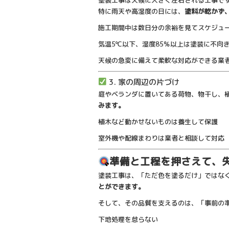
塗装工事は天候に大きく左右される工事で
特に雨天や高湿度の日には、
塗料が乾かず
施工期間中は数日分の余裕を見てスケジュ
気温5℃以下、湿度85％以上は塗装に不向
天候の急変に備えて柔軟な対応ができる業
3. 家の周辺の片づけ
庭やベランダに置いてある荷物、物干し、
みます。
植木など動かせないものは養生して保護
室外機や配線まわりは業者と相談して対応
準備と工程を押さえて、
塗装工事は、「ただ色を塗るだけ」ではな
とができます。
そして、その品質を支えるのは、「事前の
下地処理を怠らない