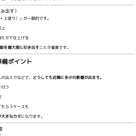
生み出す）
り＋上塗り）」が一般的です。
向上
持たせて仕上げる
能を最大限に引き出す
ことが重要です。
準備ポイント
人の出入りなどで、
どうしても近隣に多少の影響が出ます。
を行う
切
てもらうケースも
が大きなカギ
になります。
整