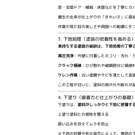
窓・玄関ドア・植栽・床面などを丁寧にカ
養生の出来が仕上がりの「きれいさ」に直
作業の見た目の美しさや周囲への配慮にも
3. 下地処理（塗装の密着性を高める
長持ちする塗装の秘訣は、下地処理の丁寧
高圧洗浄
：外壁に付着したホコリ・汚れ・
クラック補修
：ひび割れや破損部分に補修
ケレン作業
：古い塗膜やサビを落として表
この工程が甘いと、塗料の剥がれや膨れが
4. 下塗り（接着力と仕上がりの基礎
下塗りは、
塗料がしっかりと下地に密着す
上塗り塗料との相性を整える
吸い込みを抑えてムラを防止
※下地の材質や劣化具合によって、専用の