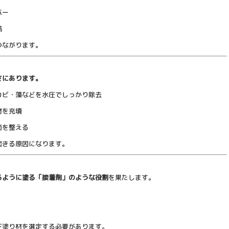
バー
結
つながります。
）
さにあります。
カビ・藻などを水圧でしっかり除去
材を充填
面を整える
起きる原因になります。
）
るように塗る「接着剤」のような役割
を果たします。
下塗り材を選定する必要があります。