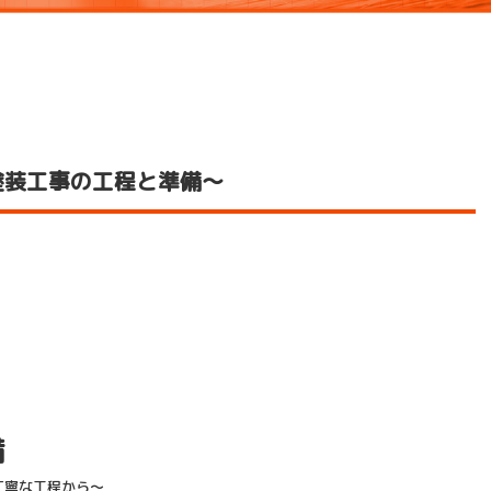
塗装工事の工程と準備～
備
丁寧な工程から～