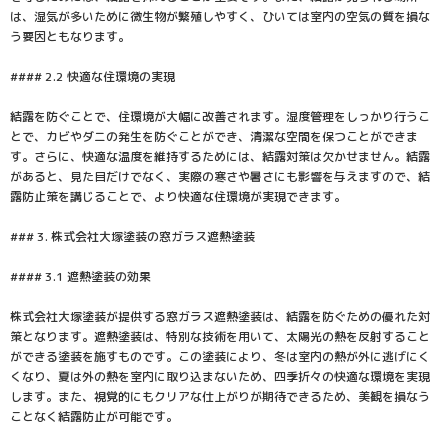
は、湿気が多いために微生物が繁殖しやすく、ひいては室内の空気の質を損な
う要因ともなります。
#### 2.2 快適な住環境の実現
結露を防ぐことで、住環境が大幅に改善されます。湿度管理をしっかり行うこ
とで、カビやダニの発生を防ぐことができ、清潔な空間を保つことができま
す。さらに、快適な温度を維持するためには、結露対策は欠かせません。結露
があると、見た目だけでなく、実際の寒さや暑さにも影響を与えますので、結
露防止策を講じることで、より快適な住環境が実現できます。
### 3. 株式会社大塚塗装の窓ガラス遮熱塗装
#### 3.1 遮熱塗装の効果
株式会社大塚塗装が提供する窓ガラス遮熱塗装は、結露を防ぐための優れた対
策となります。遮熱塗装は、特別な技術を用いて、太陽光の熱を反射すること
ができる塗装を施すものです。この塗装により、冬は室内の熱が外に逃げにく
くなり、夏は外の熱を室内に取り込まないため、四季折々の快適な環境を実現
します。また、視覚的にもクリアな仕上がりが期待できるため、美観を損なう
ことなく結露防止が可能です。