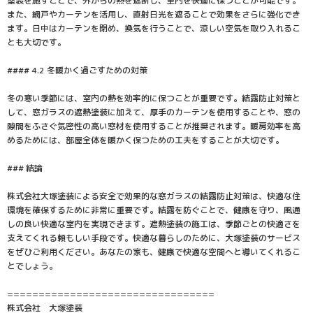
塗装を施すことで、外からの熱を遮断し、室内を快適に保つことが可能です。
また、網戸やカーテンを活用し、直射日光を遮ることで効果をさらに強化でき
ます。日中はカーテンを閉め、換気を行うことで、涼しい空気を取り入れるこ
とも大切です。
#### 4.2 冬暖かく過ごすための対策
冬の寒い季節には、室内の熱を効率的に保つことが重要です。結露防止対策と
して、窓ガラスの遮熱塗装に加えて、厚手のカーテンを使用することや、窓の
隙間をふさぐ気密性の高い窓材を使用することが推奨されます。暖房効率を高
めるためには、部屋全体を暖かく保つための工夫をすることが大切です。
### 結論
株式会社大塚塗装による安全で効果的な窓ガラスの結露防止対策は、快適な住
環境を確保するために非常に重要です。結露を防ぐことで、健康を守り、風通
しの良い快適な室内を実現できます。遮熱塗装の施工は、季節ごとの快適さを
支えてくれる頼もしい手段です。快適な暮らしのために、大塚塗装のサービス
をぜひご利用ください。あなたの家も、健康で快適な空間へと導いてくれるこ
とでしょう。
=================================
株式会社 大塚塗装