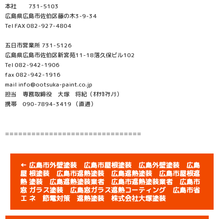
本社 731-5103
広島県広島市佐伯区藤の木3-9-34
Tel FAX 082-927-4804
五日市営業所 731-5126
広島県広島市佐伯区新宮苑11-18落久保ビル102
Tel 082-942-1906
fax 082-942-1916
mail info@ootsuka-paint.co.jp
担当 専務取締役 大塚 将紀（ｵｵﾂｶﾏｻﾉﾘ）
携帯 090-7894-3419 （直通）
===============================
←
広島市外壁塗装 広島市屋根塗装 広島外壁塗装 広島
屋 根塗装 広島市遮熱塗装 広島遮熱塗装 広島市屋根遮
熱 塗装 広島遮熱塗装業者 広島市遮熱塗装業者 広島市
窓 ガラス塗装 広島窓ガラス遮熱コーティング 広島市省
エ ネ 節電対策 遮熱塗装 株式会社大塚塗装