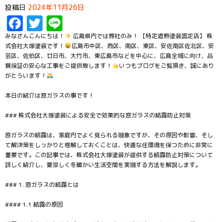
投稿日
2024年11月26日
Facebook
Twitter
Line
みなさんこんにちは！
広島県内では弊社のみ！ 【特定遮熱塗装認定店】 株
式会社大塚塗装です！
広島市中区、西区、南区、東区、安佐南区佐北区、安
芸区、佐伯区、廿日市、大竹市、東広島市などを中心に、広島全域に向け、品
質保証の安心な工事をご提供致します！
いつもブログをご覧頂き、誠にあり
がとういます！
本日の紹介は窓ガラスの事です！
### 株式会社大塚塗装による安全で効果的な窓ガラスの結露防止対策
窓ガラスの結露は、家庭内でよく見られる現象ですが、その原因や影響、そし
て解決策をしっかりと理解しておくことは、快適な住環境を保つために非常に
重要です。この記事では、株式会社大塚塗装が提供する結露防止対策について
詳しく紹介し、夏涼しく冬暖かい生活空間を実現する方法を解説します。
### 1. 窓ガラスの結露とは
#### 1.1 結露の原因