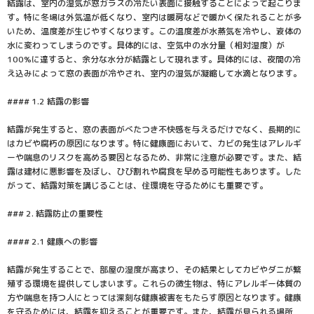
結露は、室内の湿気が窓ガラスの冷たい表面に接触することによって起こりま
す。特に冬場は外気温が低くなり、室内は暖房などで暖かく保たれることが多
いため、温度差が生じやすくなります。この温度差が水蒸気を冷やし、液体の
水に変わってしまうのです。具体的には、空気中の水分量（相対湿度）が
100%に達すると、余分な水分が結露として現れます。具体的には、夜間の冷
え込みによって窓の表面が冷やされ、室内の湿気が凝縮して水滴となります。
#### 1.2 結露の影響
結露が発生すると、窓の表面がべたつき不快感を与えるだけでなく、長期的に
はカビや腐朽の原因になります。特に健康面において、カビの発生はアレルギ
ーや喘息のリスクを高める要因となるため、非常に注意が必要です。また、結
露は建材に悪影響を及ぼし、ひび割れや腐食を早める可能性もあります。した
がって、結露対策を講じることは、住環境を守るためにも重要です。
### 2. 結露防止の重要性
#### 2.1 健康への影響
結露が発生することで、部屋の湿度が高まり、その結果としてカビやダニが繁
殖する環境を提供してしまいます。これらの微生物は、特にアレルギー体質の
方や喘息を持つ人にとっては深刻な健康被害をもたらす原因となります。健康
を守るためには、結露を抑えることが重要です。また、結露が見られる場所