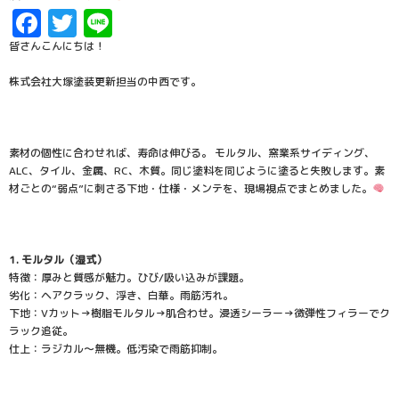
Facebook
Twitter
Line
皆さんこんにちは！
株式会社大塚塗装更新担当の中西です。
素材の個性に合わせれば、寿命は伸びる。 モルタル、窯業系サイディング、
ALC、タイル、金属、RC、木質。同じ塗料を同じように塗ると失敗します。素
材ごとの“弱点”に刺さる下地・仕様・メンテを、現場視点でまとめました。
1. モルタル（湿式）
特徴：厚みと質感が魅力。ひび/吸い込みが課題。
劣化：ヘアクラック、浮き、白華。雨筋汚れ。
下地：Vカット→樹脂モルタル→肌合わせ。浸透シーラー→微弾性フィラーでク
ラック追従。
仕上：ラジカル〜無機。低汚染で雨筋抑制。