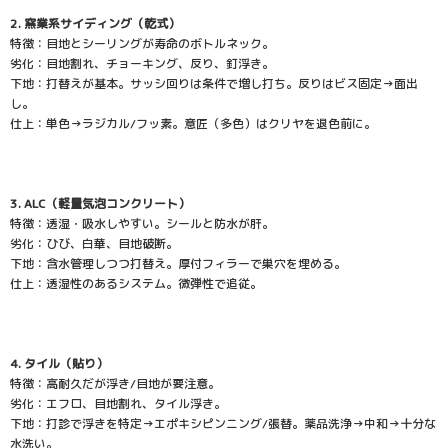
2. 窯業系サイディング（乾式）
特徴：目地とシーリングが寿命のボトルネック。
劣化：目地割れ、チョーキング、反り、釘浮き。
下地：打替えが基本。サッシ回りは条件で増し打ち。反りはビス固定→面出
し。
仕上：単色→ラジカル/フッ素。意匠（多色）はクリヤを退色前に。
3. ALC（軽量気泡コンクリート）
特徴：透湿・吸水しやすい。シールと防水が肝。
劣化：ひび、白華、目地破断。
下地：含水管理しつつ打替え。厚付フィラーで巣穴を埋める。
仕上：透湿性のあるシステム。微弾性で追従。
4. タイル（貼り）
特徴：高耐久だが浮き/目地が要注意。
劣化：エフロ、目地割れ、タイル浮き。
下地：打診で浮きを特定→エポキシピンニング/張替。薬品洗浄→中和→十分な
水洗い。