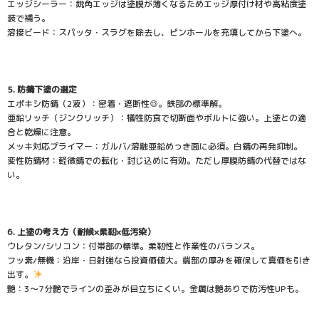
エッジシーラー：鋭角エッジは塗膜が薄くなるためエッジ厚付け材や高粘度塗
装で補う。
溶接ビード：スパッタ・スラグを除去し、ピンホールを充填してから下塗へ。
5. 防錆下塗の選定
エポキシ防錆（2液）：密着・遮断性◎。鉄部の標準解。
亜鉛リッチ（ジンクリッチ）：犠牲防食で切断面やボルトに強い。上塗との適
合と乾燥に注意。
メッキ対応プライマー：ガルバ/溶融亜鉛めっき面に必須。白錆の再発抑制。
変性防錆材：軽微錆での転化・封じ込めに有効。ただし厚膜防錆の代替ではな
い。
6. 上塗の考え方（耐候×柔靭×低汚染）
ウレタン/シリコン：付帯部の標準。柔靭性と作業性のバランス。
フッ素/無機：沿岸・日射強なら投資価値大。端部の厚みを確保して真価を引き
出す。
艶：3〜7分艶でラインの歪みが目立ちにくい。金属は艶ありで防汚性UPも。