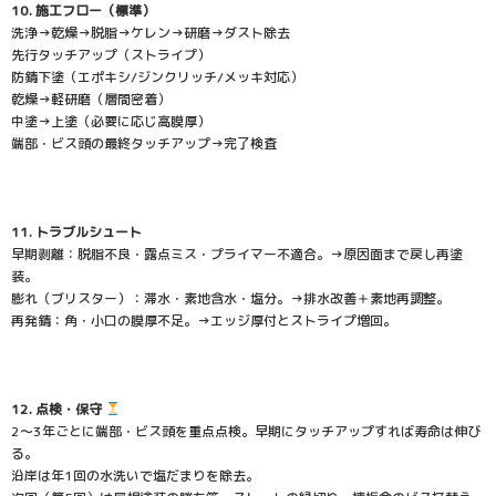
10. 施工フロー（標準）
洗浄→乾燥→脱脂→ケレン→研磨→ダスト除去
先行タッチアップ（ストライプ）
防錆下塗（エポキシ/ジンクリッチ/メッキ対応）
乾燥→軽研磨（層間密着）
中塗→上塗（必要に応じ高膜厚）
端部・ビス頭の最終タッチアップ→完了検査
11. トラブルシュート ‍
早期剥離：脱脂不良・露点ミス・プライマー不適合。→原因面まで戻し再塗
装。
膨れ（ブリスター）：滞水・素地含水・塩分。→排水改善＋素地再調整。
再発錆：角・小口の膜厚不足。→エッジ厚付とストライプ増回。
12. 点検・保守
2〜3年ごとに端部・ビス頭を重点点検。早期にタッチアップすれば寿命は伸び
る。
沿岸は年1回の水洗いで塩だまりを除去。