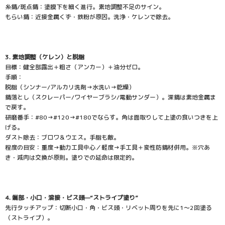
糸錆/斑点錆：塗膜下を細く進行。素地調整不足のサイン。
もらい錆：近接金属くず・鉄粉が原因。洗浄・ケレンで除去。
3. 素地調整（ケレン）と脱脂
目標：健全部露出＋粗さ（アンカー）＋油分ゼロ。
手順：
脱脂（シンナー/アルカリ洗剤→水洗い→乾燥）
錆落とし（スクレーパー/ワイヤーブラシ/電動サンダー）。深錆は素地金属ま
で戻す。
研磨番手：#80→#120→#180でならす。角は面取りして上塗の食いつきを上
げる。
ダスト除去：ブロワ＆ウエス。手脂も敵。
程度の目安：重度→動力工具中心／軽度→手工具＋変性防錆材併用。※穴あ
き・減肉は交換が原則。塗りでの延命は限定的。
4. 端部・小口・溶接・ビス頭—“ストライプ塗り”
先行タッチアップ：切断小口・角・ビス頭・リベット周りを先に1〜2回塗る
（ストライプ）。