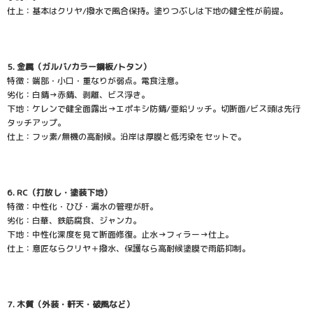
仕上：基本はクリヤ/撥水で風合保持。塗りつぶしは下地の健全性が前提。
5. 金属（ガルバ/カラー鋼板/トタン）
特徴：端部・小口・重なりが弱点。電食注意。
劣化：白錆→赤錆、剥離、ビス浮き。
下地：ケレンで健全面露出→エポキシ防錆/亜鉛リッチ。切断面/ビス頭は先行
タッチアップ。
仕上：フッ素/無機の高耐候。沿岸は厚膜と低汚染をセットで。
6. RC（打放し・塗装下地）
特徴：中性化・ひび・漏水の管理が肝。
劣化：白華、鉄筋腐食、ジャンカ。
下地：中性化深度を見て断面修復。止水→フィラー→仕上。
仕上：意匠ならクリヤ＋撥水、保護なら高耐候塗膜で雨筋抑制。
7. 木質（外装・軒天・破風など）