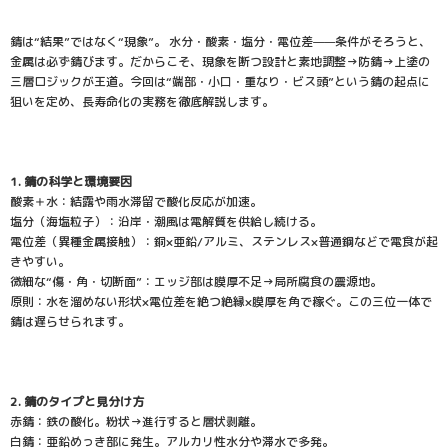
錆は“結果”ではなく“現象”。 水分・酸素・塩分・電位差——条件がそろうと、
金属は必ず錆びます。だからこそ、現象を断つ設計と素地調整→防錆→上塗の
三層ロジックが王道。今回は“端部・小口・重なり・ビス頭”という錆の起点に
狙いを定め、長寿命化の実務を徹底解説します。
1. 錆の科学と環境要因
酸素＋水：結露や雨水滞留で酸化反応が加速。
塩分（海塩粒子）：沿岸・潮風は電解質を供給し続ける。
電位差（異種金属接触）：銅×亜鉛/アルミ、ステンレス×普通鋼などで電食が起
きやすい。
微細な“傷・角・切断面”：エッジ部は膜厚不足→局所腐食の震源地。
原則：水を溜めない形状×電位差を絶つ絶縁×膜厚を角で稼ぐ。この三位一体で
錆は遅らせられます。
2. 錆のタイプと見分け方
赤錆：鉄の酸化。粉状→進行すると層状剥離。
白錆：亜鉛めっき部に発生。アルカリ性水分や滞水で多発。