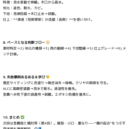
特徴：含水変動で伸縮。木口から吸水。
劣化：退色、割れ、カビ。
下地：含浸防腐→木口止水→研磨。
仕上：**浸透（短期更新）か造膜（長期）**を使い分け。
8. ベースとなる判断フロー
素材特定→2) 劣化の種類→3) 雨の動線→4) 下地整備→5) 仕上グレード→6) メ
ンテ計画。
9. 失敗事例あるある＆学び
意匠サイディングに色塗り→風合消失→後悔。クリヤの期限を守る。
ALCに高緻密塗膜→含水で膨れ。透湿性を優先。
金属へ水性下塗の誤適用→剥離。エポキシ防錆を基本に。
10. まとめ
次回は金属部と錆対策（第4回）。端部・小口・重なり——“錆の起点”をつぶす
具体策を徹底解説。