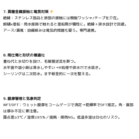
7. 異種金属接触と電食対策
絶縁：ステンレス部品と鉄部の接触には樹脂ワッシャ/テープを介在。
銅樋×亜鉛：雨水経路で触れると亜鉛側が犠牲に。絶縁＋排水設計で回避。
アース/漏電：設備絡みは電気的問題も疑う。専門連携。
8. 雨仕舞と形状の最適化
重ね代と水切りを設け、毛細管逆流を断つ。
水平面や袋小路は滞水しやすい→R処理や排水穴で水抜き。
シーリングは二次防水。まず板金的に一次を整える。
9. 膜厚管理と気象判定
WFT/DFT：ウェット膜厚をコームゲージで測定→乾燥率でDFT推定。角・端部
は厚み不足に要注意。
露点差≥3℃／湿度≤85%／強風・降雨NG。低温多湿は白化のリスク。