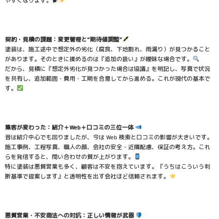
やすくなります。
契約・見積の課題：変更管理と“期待値調整”
塗装は、施工途中で想定外の劣化（腐食、下地割れ、雨漏り）が見つかること
があります。そのときに揉めるのは『追加の扱い』が曖昧な場合です。
だから、見積に『想定外劣化が見つかった場合は協議』を明記し、写真で状況
を共有し、追加範囲・費用・工期を合意してから進める。これが現代の基本で
す。
集客が変わった：紹介＋Web＋口コミの三位一体
昔は紹介中心でも回りましたが、今は Web 検索と口コミの影響が大きいです。
施工事例、工程写真、職人の顔、会社の安全・近隣配慮、保証の考え方。これ
らを発信すると、問い合わせの質が上がります。
特に塗装は悪質営業も多く、顧客は不安を抱えています。『うちはこういう判
断基準で提案します』と透明性を出す会社ほど信頼されます。
悪質営業・不安商法への対抗：正しい情報が武器