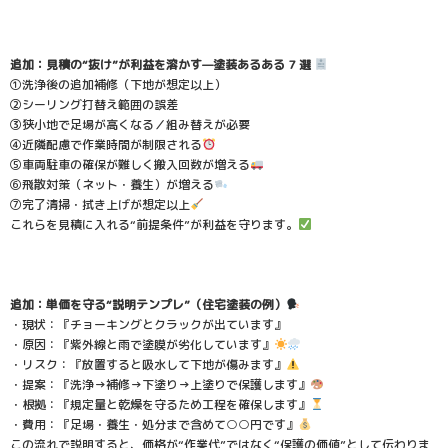
追加：見積の“抜け”が利益を溶かす—塗装あるある 7 選
①洗浄後の追加補修（下地が想定以上）
②シーリング打替え範囲の誤差
③狭小地で足場が高くなる／組み替えが必要
④近隣配慮で作業時間が制限される
⑤車両駐車の確保が難しく搬入回数が増える
⑥飛散対策（ネット・養生）が増える
⑦完了清掃・拭き上げが想定以上
これらを見積に入れる“前提条件”が利益を守ります。
追加：単価を守る“説明テンプレ”（住宅塗装の例）
・現状：『チョーキングとクラックが出ています』
・原因：『紫外線と雨で塗膜が劣化しています』
・リスク：『放置すると吸水して下地が傷みます』
・提案：『洗浄→補修→下塗り→上塗りで保護します』
・根拠：『規定量と乾燥を守るため工程を確保します』
・費用：『足場・養生・処分まで含めて○○円です』
この流れで説明すると、価格が“作業代”ではなく“保護の価値”として伝わりま