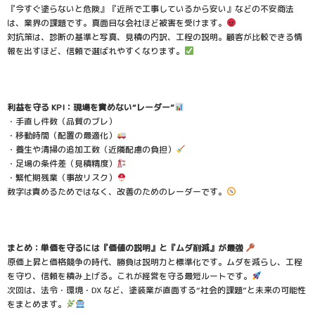
『今すぐ塗らないと危険』『近所で工事しているから安い』などの不安商法
は、業界の課題です。真面目な会社ほど被害を受けます。
対抗策は、診断の基準と写真、見積の内訳、工程の説明。顧客が比較できる情
報を出すほど、信頼で選ばれやすくなります。
利益を守る KPI：現場を責めない“レーダー”
・手直し件数（品質のブレ）
・移動時間（配置の最適化）
・養生や清掃の追加工数（近隣配慮の負担）
・足場の条件差（見積精度）
・繁忙期残業（事故リスク）
数字は責めるためではなく、改善のためのレーダーです。
まとめ：単価を守るには『価値の説明』と『ムダ削減』が最強
原価上昇と価格競争の時代、勝負は説明力と標準化です。ムダを減らし、工程
を守り、信頼を積み上げる。これが経営を守る最短ルートです。
次回は、法令・環境・DX など、塗装業が直面する“社会的課題”と未来の可能性
をまとめます。