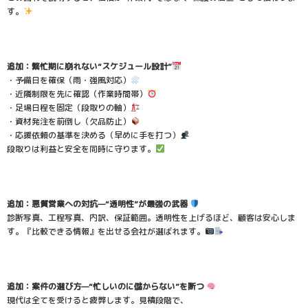
す。
追加：繁忙期に崩れない“スケジュール設計”
・予備日を確保（雨・強風対応）
・近隣制限を先に確認（作業時間帯）
・足場日程を固定（段取りの軸）
・資材発注を前倒し（欠品防止）
・応援依頼の基準を決める（早めに手を打つ）
段取りは利益と安全を同時に守ります。
追加：悪質営業への対抗—“透明性”が最強の武器
診断写真、工程写真、内訳、保証範囲。透明性を上げるほど、顧客は安心しま
す。『比較できる情報』を出せる会社が選ばれます。
追加：案件の選び方—“忙しいのに儲からない”を断つ
現代は全てを受けると疲弊します。見積段階で、