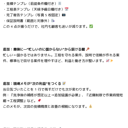
・見積テンプレ（前提条件欄付き）
・工程表テンプレ（天候予備日欄付き）
・完了報告テンプレ（写真 5 枚固定）
・保証説明書（範囲と対象外）
この 4 点が揃うだけで、社内も顧客も迷いが減ります。
追加：最後に—“忙しいのに儲からない”から抜ける鍵
忙しい＝儲かるではありません。工程を守れる案件、説明で信頼が作れる案
件、標準化で回せる案件を増やすほど、利益と働き方が整います。
追加：現場メモが“次の利益”をつくる
当日気づいたことを 1 行で残すだけでも次が変わります。
例：『洗浄後の補修が想定以上→追加協議が必要』、『近隣制限で作業時間短
縮→工程調整』など。
このメモが、次回の見積精度と改善の根拠になります。