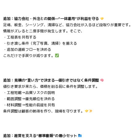
追加：協力会社・外注との関係—“一体運用”が利益を守る
足場、板金、シーリング、清掃など、協力会社が入るほど段取りが重要です。
情報がズレると二度手間が発生します。そこで、
・工程表を共有する
・引き渡し条件（完了写真、清掃）を揃える
・追加の連絡フローを決める
これだけで手戻りが減ります。
追加：見積の“言い方”で決まる—値引きではなく条件調整
値引き要求が来たら、価格を削る前に条件を調整します。
・工程短縮→品質リスクの説明
・範囲調整→優先順位を決める
・材料調整→性能の前提を共有
条件調整は顧客の納得を作り、現場を守ります。
追加：経営を支える“標準書類”の最小セット