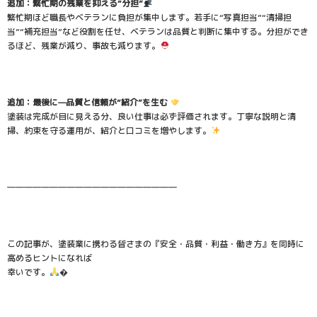
追加：繁忙期の残業を抑える“分担”
繁忙期ほど職長やベテランに負担が集中します。若手に“写真担当”“清掃担
当”“補充担当”など役割を任せ、ベテランは品質と判断に集中する。分担ができ
るほど、残業が減り、事故も減ります。
追加：最後に—品質と信頼が“紹介”を生む
塗装は完成が目に見える分、良い仕事は必ず評価されます。丁寧な説明と清
掃、約束を守る運用が、紹介と口コミを増やします。
――――――――――――――――――――
この記事が、塗装業に携わる皆さまの『安全・品質・利益・働き方』を同時に
高めるヒントになれば
幸いです。
�