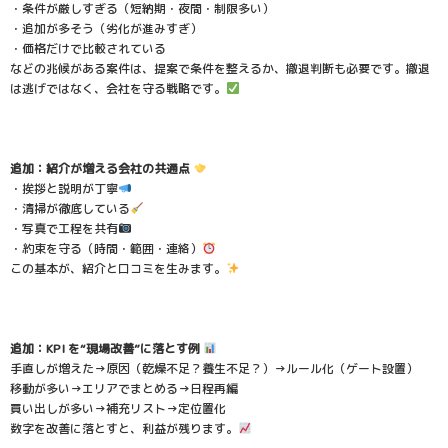
・条件が厳しすぎる（短納期・夜間・制限多い）
・追加が多そう（劣化が進みすぎ）
・価格だけで比較されている
などの兆候がある案件は、提案で条件を整えるか、撤退判断も必要です。撤退
は逃げではなく、会社を守る戦略です。
追加：紹介が増える会社の共通点
・挨拶と説明が丁寧
・清掃が徹底している
・写真で工程を共有
・約束を守る（時間・範囲・連絡）
この基本が、紹介と口コミを生みます。
追加：KPI を“現場改善”に落とす例
手直しが増えた→原因（乾燥不足？養生不足？）→ルール化（ゲート設置）
移動が多い→エリアでまとめる→日程再編
買い出しが多い→補充リスト→定位置化
数字を改善に落とすと、利益が残ります。