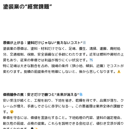
塗装業の“経営課題”
原価が上がる：塗料だけじゃない“見えないコスト”
塗装業の原価は、塗料・材料だけでなく、足場、養生、清掃、運搬、廃材処
分、交通規制、保険、安全装備など多岐にわたります。近年は燃料や資材の上
昇もあり、従来の単価では利益が残りにくい状況です。
特に足場は大きな割合を占め、現場の条件（狭小地、傾斜、近隣）でコストが
変わります。見積の前提条件を明確にしないと、後から苦しくなります。
価格競争の罠：安さだけで勝つと“未来が消える”
安い受注が続くと、工程を削り、下地を省き、乾燥を待てず、品質が落ち、ク
レームが増え、手直しでさらに赤字になる…。この悪循環は業界全体の課題で
す。
単価を守るには、価値を言語化すること。下地処理の内容、塗料の選定理由、
耐久性の前提、点検の提案。これらを説明できる会社ほど、値引き交渉が減り