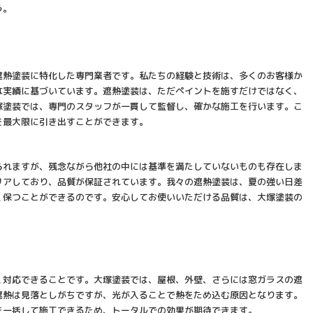
う。
遮熱塗装に特化した専門業者です。私たちの経験と技術は、多くのお客様か
な実績に基づいています。遮熱塗装は、ただペイントを施すだけではなく、
塚塗装では、専門のスタッフが一貫して監督し、確かな施工を行います。こ
を最大限に引き出すことができます。
られますが、残念ながら他社の中には基準を満たしていないものも存在しま
リアしており、品質が保証されています。我々の遮熱塗装は、夏の強い日差
く保つことができるのです。安心してお使いいただける品質は、大塚塗装の
く対応できることです。大塚塗装では、屋根、外壁、さらには窓ガラスの遮
遮熱は見落としがちですが、光が入ることで熱をため込む原因となります。
を一括して施工できるため、トータルでの効果が期待できます。