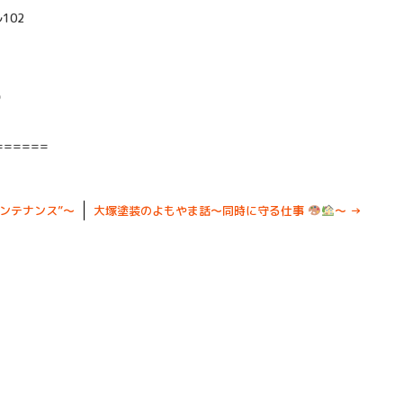
102
）
======
ンテナンス”～
大塚塗装のよもやま話～同時に守る仕事
～
→