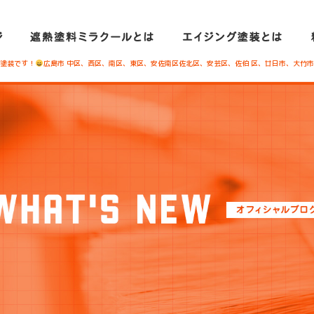
塚塗装です！
広島市 中区、西区、南区、東区、安佐南区佐北区、安芸区、佐伯 区、廿日市、大竹