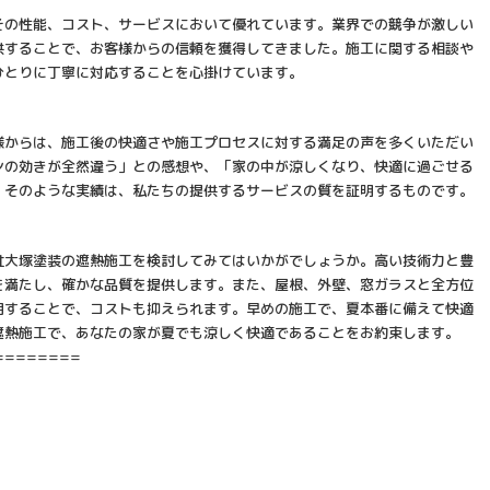
その性能、コスト、サービスにおいて優れています。業界での競争が激しい
供することで、お客様からの信頼を獲得してきました。施工に関する相談や
ひとりに丁寧に対応することを心掛けています。
様からは、施工後の快適さや施工プロセスに対する満足の声を多くいただい
ンの効きが全然違う」との感想や、「家の中が涼しくなり、快適に過ごせる
。そのような実績は、私たちの提供するサービスの質を証明するものです。
社大塚塗装の遮熱施工を検討してみてはいかがでしょうか。高い技術力と豊
を満たし、確かな品質を提供します。また、屋根、外壁、窓ガラスと全方位
用することで、コストも抑えられます。早めの施工で、夏本番に備えて快適
遮熱施工で、あなたの家が夏でも涼しく快適であることをお約束します。
========