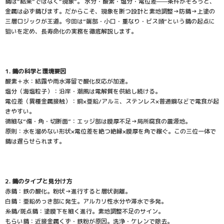
錆は“結果”ではなく“現象”。 水分・酸素・塩分・電位差——条件がそろうと、
金属は必ず錆びます。だからこそ、現象を断つ設計と素地調整→防錆→上塗の
三層ロジックが王道。今回は“端部・小口・重なり・ビス頭”という錆の起点に
狙いを定め、長寿命化の実務を徹底解説します。
1. 錆の科学と環境要因
酸素＋水：結露や雨水滞留で酸化反応が加速。
塩分（海塩粒子）：沿岸・潮風は電解質を供給し続ける。
電位差（異種金属接触）：銅×亜鉛/アルミ、ステンレス×普通鋼などで電食が起
きやすい。
微細な“傷・角・切断面”：エッジ部は膜厚不足→局所腐食の震源地。
原則：水を溜めない形状×電位差を絶つ絶縁×膜厚を角で稼ぐ。この三位一体で
錆は遅らせられます。
2. 錆のタイプと見分け方
赤錆：鉄の酸化。粉状→進行すると層状剥離。
白錆：亜鉛めっき部に発生。アルカリ性水分や滞水で多発。
糸錆/斑点錆：塗膜下を細く進行。素地調整不足のサイン。
もらい錆：近接金属くず・鉄粉が原因。洗浄・ケレンで除去。