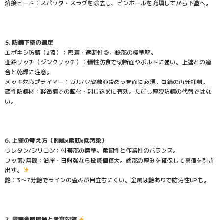
溶接ビード：スパッタ・スラグを除去し、ピンホールを充填してから下塗へ。
5. 防錆下塗の選定
エポキシ防錆（2液）：密着・遮断性◎。鉄部の標準解。
亜鉛リッチ（ジンクリッチ）：犠牲防食で切断面やボルトに強い。上塗との適
合と乾燥に注意。
メッキ対応プライマー：ガルバ/溶融亜鉛めっき面に必須。白錆の再発抑制。
変性防錆材：軽微錆での転化・封じ込めに有効。ただし厚膜防錆の代替ではな
い。
6. 上塗の考え方（耐候×柔靭×低汚染）
ウレタン/シリコン：付帯部の標準。柔靭性と作業性のバランス。
フッ素/無機：沿岸・日射強なら投資価値大。端部の厚みを確保して真価を引き
出す。
艶：3〜7分艶でラインの歪みが目立ちにくい。金属は艶ありで防汚性UPも。
7. 異種金属接触と電食対策