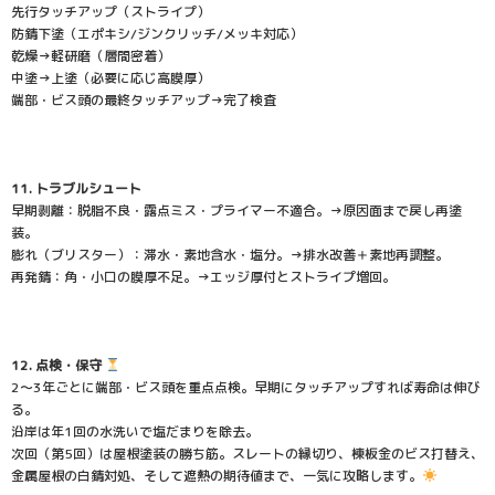
先行タッチアップ（ストライプ）
防錆下塗（エポキシ/ジンクリッチ/メッキ対応）
乾燥→軽研磨（層間密着）
中塗→上塗（必要に応じ高膜厚）
端部・ビス頭の最終タッチアップ→完了検査
11. トラブルシュート ‍
早期剥離：脱脂不良・露点ミス・プライマー不適合。→原因面まで戻し再塗
装。
膨れ（ブリスター）：滞水・素地含水・塩分。→排水改善＋素地再調整。
再発錆：角・小口の膜厚不足。→エッジ厚付とストライプ増回。
12. 点検・保守
2〜3年ごとに端部・ビス頭を重点点検。早期にタッチアップすれば寿命は伸び
る。
沿岸は年1回の水洗いで塩だまりを除去。
次回（第5回）は屋根塗装の勝ち筋。スレートの縁切り、棟板金のビス打替え、
金属屋根の白錆対処、そして遮熱の期待値まで、一気に攻略します。