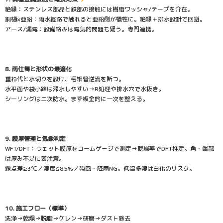
絶縁：ステンレス部品と鉄部の接触には樹脂ワッシャ/テープを介在。
銅樋×亜鉛：雨水経路で触れると亜鉛側が犠牲に。絶縁＋排水設計で回避。
アース/漏電：設備絡みは電気的問題も疑う。専門連携。
8. 雨仕舞と形状の最適化
重ね代と水切りを設け、毛細管逆流を断つ。
水平面や袋小路は滞水しやすい→R処理や排水穴で水抜き。
シーリングは二次防水。まず板金的に一次を整える。
9. 膜厚管理と気象判定
WFT/DFT：ウェット膜厚をコームゲージで測定→乾燥率でDFT推定。角・端部
は厚み不足に要注意。
露点差≥3℃／湿度≤85%／強風・降雨NG。低温多湿は白化のリスク。
10. 施工フロー（標準）
洗浄→乾燥→脱脂→ケレン→研磨→ダスト除去