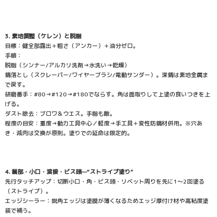
3. 素地調整（ケレン）と脱脂
目標：健全部露出＋粗さ（アンカー）＋油分ゼロ。
手順：
脱脂（シンナー/アルカリ洗剤→水洗い→乾燥）
錆落とし（スクレーパー/ワイヤーブラシ/電動サンダー）。深錆は素地金属ま
で戻す。
研磨番手：#80→#120→#180でならす。角は面取りして上塗の食いつきを上
げる。
ダスト除去：ブロワ＆ウエス。手脂も敵。
程度の目安：重度→動力工具中心／軽度→手工具＋変性防錆材併用。※穴あ
き・減肉は交換が原則。塗りでの延命は限定的。
4. 端部・小口・溶接・ビス頭—“ストライプ塗り”
先行タッチアップ：切断小口・角・ビス頭・リベット周りを先に1〜2回塗る
（ストライプ）。
エッジシーラー：鋭角エッジは塗膜が薄くなるためエッジ厚付け材や高粘度塗
装で補う。