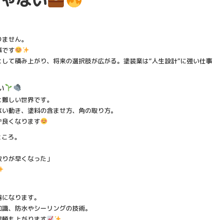
りません。
事です
して積み上がり、将来の選択肢が広がる。塗装業は“人生設計”に強い仕事
い
と難しい世界です。
ない動き、塗料の含ませ方、角の取り方。
ず良くなります
ところ。
取りが早くなった」
器になります。
知識、防水やシーリングの技術。
信頼も上がります