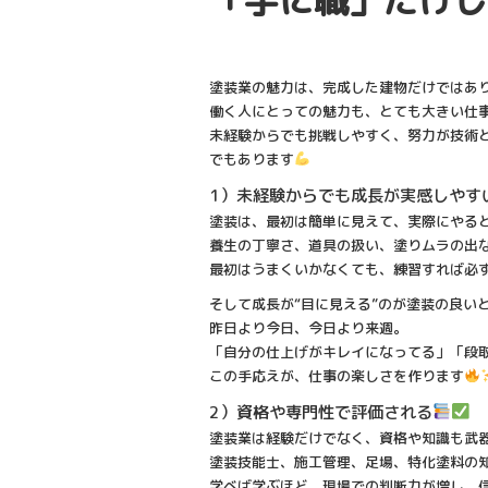
塗装業の魅力は、完成した建物だけではあ
働く人にとっての魅力も、とても大きい仕
未経験からでも挑戦しやすく、努力が技術と
でもあります
1）未経験からでも成長が実感しやす
塗装は、最初は簡単に見えて、実際にやる
養生の丁寧さ、道具の扱い、塗りムラの出
最初はうまくいかなくても、練習すれば必
そして成長が“目に見える”のが塗装の良い
昨日より今日、今日より来週。
「自分の仕上げがキレイになってる」「段
この手応えが、仕事の楽しさを作ります
2）資格や専門性で評価される
塗装業は経験だけでなく、資格や知識も武
塗装技能士、施工管理、足場、特化塗料の
学べば学ぶほど、現場での判断力が増し、