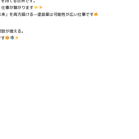
”を持てる世界です。
、仕事が繋がります
未来」を両方描ける—塗装業は可能性が広い仕事です
択肢が増える。
です