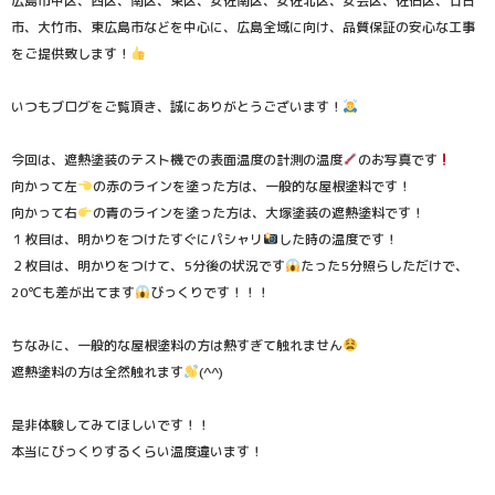
広島市中区、西区、南区、東区、安佐南区、安佐北区、安芸区、佐伯区、廿日
市、大竹市、東広島市などを中心に、広島全域に向け、品質保証の安心な工事
をご提供致します！
いつもブログをご覧頂き、誠にありがとうございます！
今回は、遮熱塗装のテスト機での表面温度の計測の温度
のお写真です
向かって左
の赤のラインを塗った方は、一般的な屋根塗料です！
向かって右
の青のラインを塗った方は、大塚塗装の遮熱塗料です！
１枚目は、明かりをつけたすぐにパシャリ
した時の温度です！
２枚目は、明かりをつけて、5分後の状況です
たった5分照らしただけで、
20℃も差が出てます
びっくりです！！！
ちなみに、一般的な屋根塗料の方は熱すぎて触れません
遮熱塗料の方は全然触れます
(^^)
是非体験してみてほしいです！！
本当にびっくりするくらい温度違います！