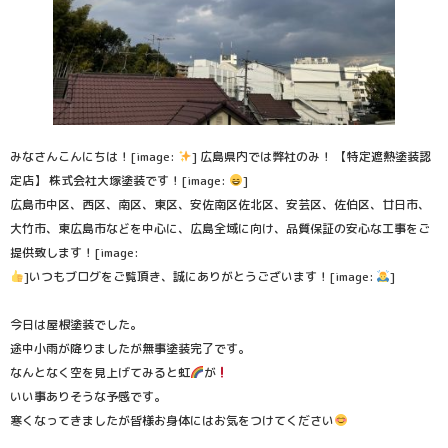
みなさんこんにちは！[image:
] 広島県内では弊社のみ！ 【特定遮熱塗装認
定店】 株式会社大塚塗装です！[image:
]
広島市中区、西区、南区、東区、安佐南区佐北区、安芸区、佐伯区、廿日市、
大竹市、東広島市などを中心に、広島全域に向け、品質保証の安心な工事をご
提供致します！[image:
]いつもブログをご覧頂き、誠にありがとうございます！[image:
]
今日は屋根塗装でした。
途中小雨が降りましたが無事塗装完了です。
なんとなく空を見上げてみると虹
が
いい事ありそうな予感です。
寒くなってきましたが皆様お身体にはお気をつけてください