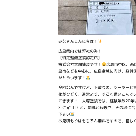
みなさんこんにちは！
広島県内では弊社のみ！
【特定遮熱塗装認定店】
株式会社大塚塗装です！
広島市中区、西
島市などを中心に、広島全域に向け、品質
がとういます！
今回なんですけど、下塗りの、シーラーと
化がひどく、通常より、すごく吸いこんで
てきます！ 大塚塗装では、経験年数20年
Σ（ﾟдﾟlll）と、知識と経験で、その
下さい
お見積もりはもちろん無料ですので、宜し