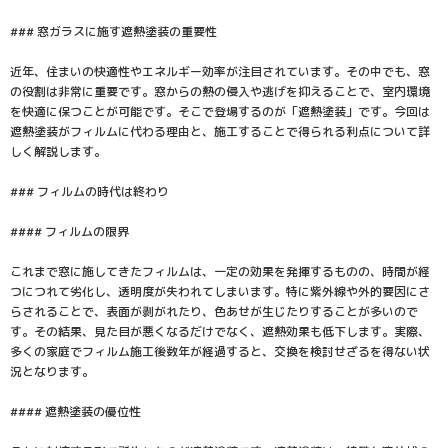
### 窓ガラスに施す遮熱塗装の重要性
近年、住まいの快適性やエネルギー効率が注目されています。その中でも、窓
の役割は非常に重要です。窓からの熱の侵入や逃げを抑えることで、室内環境
を快適に保つことが可能です。そこで登場するのが「遮熱塗装」です。今回は
遮熱塗装がフィルムに代わる理由と、施工することで得られる利点について詳
しく解説します。
### フィルムの時代は終わり
#### フィルムの限界
これまで窓に施してきたフィルムは、一定の効果を発揮するものの、時間が経
つにつれて劣化し、透明度が失われてしまいます。特に紫外線や外的要因にさ
らされることで、表面が剥がれたり、色あせが生じたりすることが多いので
す。その結果、見た目が悪くなるだけでなく、遮熱効果も低下します。実際、
多くの家庭でフィルム施工後数年が経過すると、交換を検討せざるを得ない状
況となります。
#### 遮熱塗装の優位性