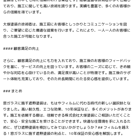
ており、施工に関しても高い技術を誇ります。実績も豊富で、多くのお客様か
らの信頼を得ています。
大塚塗装の技術者は、施工前にお客様としっかりとコミュニケーションを図
り、ご要望に応じた最適な提案を行います。これにより、一人一人のお客様に
合った施工が可能となります。
#### 顧客満足の向上
さらに、顧客満足の向上にも力を入れており、施工後のお客様のフィードバッ
クを基に、サービスの向上を図っています。お客様のニーズに応じて、きめ細
やかな対応を心掛けているため、満足度が高いことが特徴です。施工後のサポ
ート体制も充実しており、そのため長期間にわたる安心感を提供しています。
### まとめ
窓ガラスに施す遮熱塗装は、もはやフィルムに代わる時代の新しい選択肢とな
りました。高い耐久性、エコな効果、10年保証など、多くのメリットがありま
す。施工を依頼する際は、信頼できる株式会社大塚塗装にご相談いただくこと
で、安心・安全な施工を受けることができます。快適な住環境を手に入れるた
めに、ぜひ遮熱塗装を検討してみてはいかがでしょうか？## フィルムを越え
る！窓ガラスに施す遮熱塗装の利点と、10年保証の安心感を解説します。