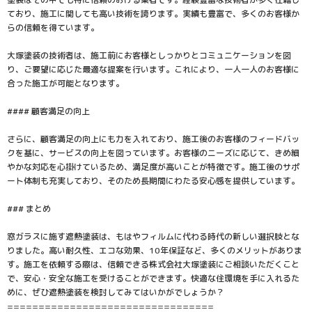
ており、施工に関しても高い技術を誇ります。実績も豊富で、多くのお客様か
らの信頼を得ています。
大塚塗装の技術者は、施工前にお客様としっかりとコミュニケーションを図
り、ご要望に応じた最適な提案を行います。これにより、一人一人のお客様に
合った施工が可能となります。
#### 顧客満足の向上
さらに、顧客満足の向上にも力を入れており、施工後のお客様のフィードバッ
クを基に、サービスの向上を図っています。お客様のニーズに応じて、きめ細
やかな対応を心掛けているため、満足度が高いことが特徴です。施工後のサポ
ート体制も充実しており、そのため長期間にわたる安心感を提供しています。
### まとめ
窓ガラスに施す遮熱塗装は、もはやフィルムに代わる時代の新しい選択肢とな
りました。高い耐久性、エコな効果、10年保証など、多くのメリットがありま
す。施工を依頼する際は、信頼できる株式会社大塚塗装にご相談いただくこと
で、安心・安全な施工を受けることができます。快適な住環境を手に入れるた
めに、ぜひ遮熱塗装を検討してみてはいかがでしょうか？
=================================