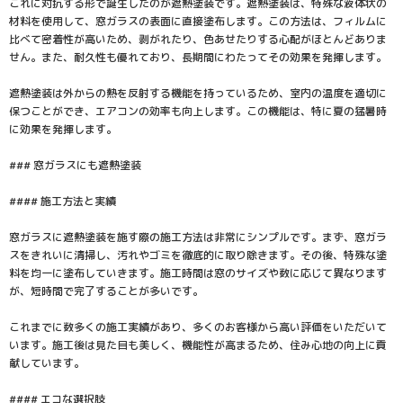
これに対抗する形で誕生したのが遮熱塗装です。遮熱塗装は、特殊な液体状の
材料を使用して、窓ガラスの表面に直接塗布します。この方法は、フィルムに
比べて密着性が高いため、剥がれたり、色あせたりする心配がほとんどありま
せん。また、耐久性も優れており、長期間にわたってその効果を発揮します。
遮熱塗装は外からの熱を反射する機能を持っているため、室内の温度を適切に
保つことができ、エアコンの効率も向上します。この機能は、特に夏の猛暑時
に効果を発揮します。
### 窓ガラスにも遮熱塗装
#### 施工方法と実績
窓ガラスに遮熱塗装を施す際の施工方法は非常にシンプルです。まず、窓ガラ
スをきれいに清掃し、汚れやゴミを徹底的に取り除きます。その後、特殊な塗
料を均一に塗布していきます。施工時間は窓のサイズや数に応じて異なります
が、短時間で完了することが多いです。
これまでに数多くの施工実績があり、多くのお客様から高い評価をいただいて
います。施工後は見た目も美しく、機能性が高まるため、住み心地の向上に貢
献しています。
#### エコな選択肢