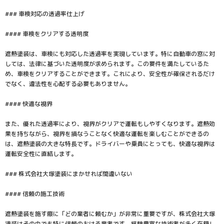
### 車検対応の透過率仕上げ
#### 車検をクリアする透明度
遮熱塗装は、車検にも対応した透過率を実現しています。特に自動車の窓に対
しては、法律に基づいた透明度が求められます。この要件を満たしているた
め、車検をクリアすることができます。これにより、安全性が確保されるだけ
でなく、違法性を心配する必要もありません。
#### 快適な視界
また、優れた透過率により、視界がクリアで運転もしやすくなります。遮熱効
果を持ちながら、視界を損なうことなく快適な運転を楽しむことができるの
は、遮熱塗装の大きな特長です。ドライバーや乗員にとっても、快適な視界は
運転安全性に直結します。
### 株式会社大塚塗装にまかせれば間違いない
#### 信頼の施工技術
遮熱塗装を施す際に「どの業者に頼むか」が非常に重要ですが、株式会社大塚
塗装はその中でも特に信頼のおける業者です。経験豊富な技術者が多く在籍し