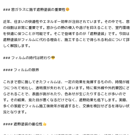
### 窓ガラスに施す遮熱塗装の重要性
近年、住まいの快適性やエネルギー効率が注目されています。その中でも、窓
の役割は非常に重要です。窓からの熱の侵入や逃げを抑えることで、室内環境
を快適に保つことが可能です。そこで登場するのが「遮熱塗装」です。今回は
遮熱塗装がフィルムに代わる理由と、施工することで得られる利点について詳
しく解説します。
### フィルムの時代は終わり
#### フィルムの限界
これまで窓に施してきたフィルムは、一定の効果を発揮するものの、時間が経
つにつれて劣化し、透明度が失われてしまいます。特に紫外線や外的要因にさ
らされることで、表面が剥がれたり、色あせが生じたりすることが多いので
す。その結果、見た目が悪くなるだけでなく、遮熱効果も低下します。実際、
多くの家庭でフィルム施工後数年が経過すると、交換を検討せざるを得ない状
況となります。
#### 遮熱塗装の優位性