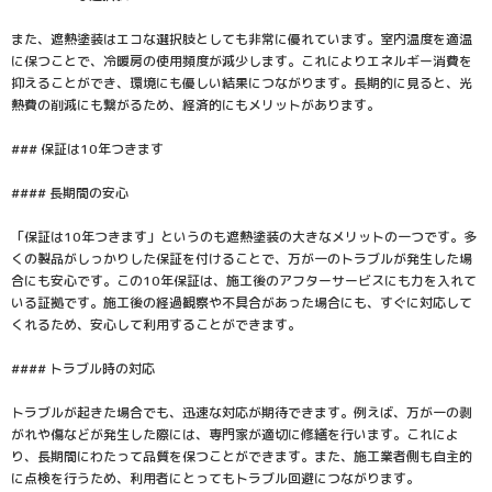
また、遮熱塗装はエコな選択肢としても非常に優れています。室内温度を適温
に保つことで、冷暖房の使用頻度が減少します。これによりエネルギー消費を
抑えることができ、環境にも優しい結果につながります。長期的に見ると、光
熱費の削減にも繋がるため、経済的にもメリットがあります。
### 保証は10年つきます
#### 長期間の安心
「保証は10年つきます」というのも遮熱塗装の大きなメリットの一つです。多
くの製品がしっかりした保証を付けることで、万が一のトラブルが発生した場
合にも安心です。この10年保証は、施工後のアフターサービスにも力を入れて
いる証拠です。施工後の経過観察や不具合があった場合にも、すぐに対応して
くれるため、安心して利用することができます。
#### トラブル時の対応
トラブルが起きた場合でも、迅速な対応が期待できます。例えば、万が一の剥
がれや傷などが発生した際には、専門家が適切に修繕を行います。これによ
り、長期間にわたって品質を保つことができます。また、施工業者側も自主的
に点検を行うため、利用者にとってもトラブル回避につながります。