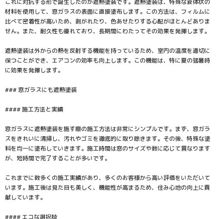
これに対抗する形で誕生したのが遮熱塗装です。遮熱塗装は、特殊な液体状の
材料を使用して、窓ガラスの表面に直接塗布します。この方法は、フィルムに
比べて密着性が高いため、剥がれたり、色あせたりする心配がほとんどありま
せん。また、耐久性も優れており、長期間にわたってその効果を発揮します。
遮熱塗装は外からの熱を反射する機能を持っているため、室内の温度を適切に
保つことができ、エアコンの効率も向上します。この機能は、特に夏の猛暑時
に効果を発揮します。
### 窓ガラスにも遮熱塗装
#### 施工方法と実績
窓ガラスに遮熱塗装を施す際の施工方法は非常にシンプルです。まず、窓ガラ
スをきれいに清掃し、汚れやゴミを徹底的に取り除きます。その後、特殊な塗
料を均一に塗布していきます。施工時間は窓のサイズや数に応じて異なります
が、短時間で完了することが多いです。
これまでに数多くの施工実績があり、多くのお客様から高い評価をいただいて
います。施工後は見た目も美しく、機能性が高まるため、住み心地の向上に貢
献しています。
#### エコな選択肢