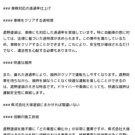
### 車検対応の透過率仕上げ
#### 車検をクリアする透明度
遮熱塗装は、車検にも対応した透過率を実現しています。特に自動車の窓に対
しては、法律に基づいた透明度が求められます。この要件を満たしているた
め、車検をクリアすることができます。これにより、安全性が確保されるだけ
でなく、違法性を心配する必要もありません。
#### 快適な視界
また、優れた透過率により、視界がクリアで運転もしやすくなります。遮熱効
果を持ちながら、視界を損なうことなく快適な運転を楽しむことができるの
は、遮熱塗装の大きな特長です。ドライバーや乗員にとっても、快適な視界は
運転安全性に直結します。
### 株式会社大塚塗装にまかせれば間違いない
#### 信頼の施工技術
遮熱塗装を施す際に「どの業者に頼むか」が非常に重要ですが、株式会社大塚
塗装はその中でも特に信頼のおける業者です。経験豊富な技術者が多く在籍し