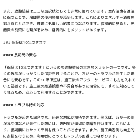
また、遮熱塗装はエコな選択肢としても非常に優れています。室内温度を適温
に保つことで、冷暖房の使用頻度が減少します。これによりエネルギー消費を
抑えることができ、環境にも優しい結果につながります。長期的に見ると、光
熱費の削減にも繋がるため、経済的にもメリットがあります。
### 保証は10年つきます
#### 長期間の安心
「保証は10年つきます」というのも遮熱塗装の大きなメリットの一つです。多
くの製品がしっかりした保証を付けることで、万が一のトラブルが発生した場
合にも安心です。この10年保証は、施工後のアフターサービスにも力を入れて
いる証拠です。施工後の経過観察や不具合があった場合にも、すぐに対応して
くれるため、安心して利用することができます。
#### トラブル時の対応
トラブルが起きた場合でも、迅速な対応が期待できます。例えば、万が一の剥
がれや傷などが発生した際には、専門家が適切に修繕を行います。これによ
り、長期間にわたって品質を保つことができます。また、施工業者側も自主的
に点検を行うため、利用者にとってもトラブル回避につながります。